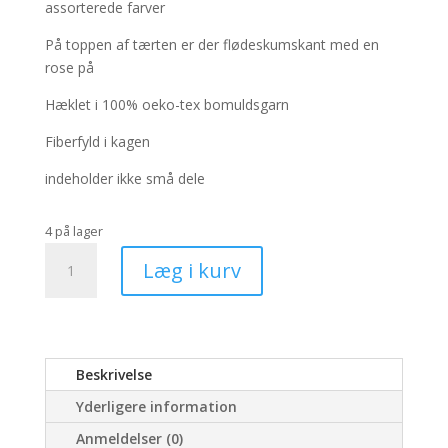
assorterede farver
På toppen af tærten er der flødeskumskant med en
rose på
Hæklet i 100% oeko-tex bomuldsgarn
Fiberfyld i kagen
indeholder ikke små dele
4 på lager
Prinsessetærte
Læg i kurv
mængde
Beskrivelse
Yderligere information
Anmeldelser (0)