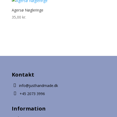
Agersø Nøgleringe
35,00
kr.
Kontakt

info@justhandmade.dk

+45 2073 3996
Information