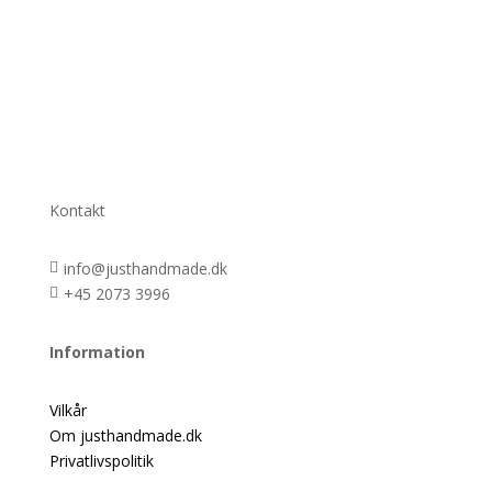
Kontakt
info@justhandmade.dk

+45 2073 3996

Information
Vilkår
Om justhandmade.dk
Privatlivspolitik