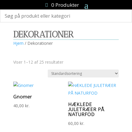
0 Produkter
DEKORATIONER
Hjem
/ Dekorationer
Viser 1–12 af 25 resultater
Gnomer
HÆKLEDE
40,00
kr.
JULETRÆER PÅ
NATURFOD
60,00
kr.