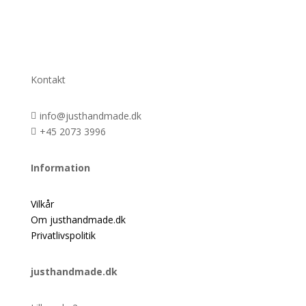
Kontakt
info@justhandmade.dk

+45 2073 3996

Information
Vilkår
Om justhandmade.dk
Privatlivspolitik
justhandmade.dk