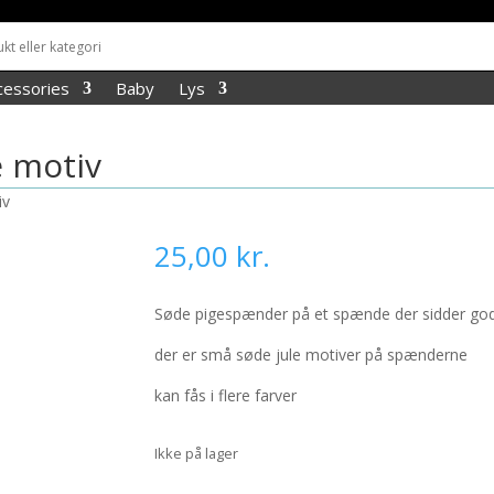
cessories
Baby
Lys
 motiv
iv
25,00
kr.
Søde pigespænder på et spænde der sidder godt
der er små søde jule motiver på spænderne
kan fås i flere farver
Ikke på lager