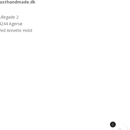
justhandmade.dk
Lillegade 2
4244 Agersø
Ved Annette Holst
0