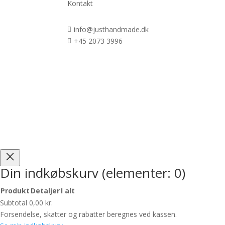
Kontakt
info@justhandmade.dk

+45 2073 3996

Din indkøbskurv
(elementer: 0)
Produkt
Detaljer
I alt
Produkter
Subtotal
0,00 kr.
i
Forsendelse, skatter og rabatter beregnes ved kassen.