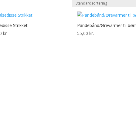
edisse Strikket
Pandebånd/Ørevarmer til bør
00
kr.
55,00
kr.