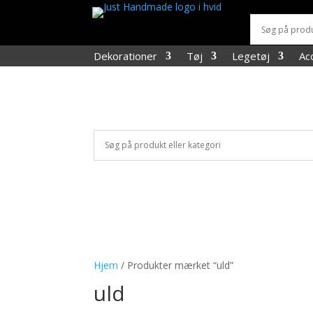
Dekorationer
Tøj
Legetøj
Ac
Hjem
/ Produkter mærket “uld”
uld