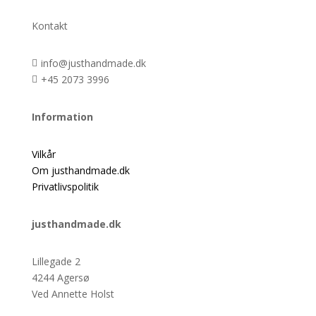
Kontakt
info@justhandmade.dk

+45 2073 3996

Information
Vilkår
Om justhandmade.dk
Privatlivspolitik
justhandmade.dk
Lillegade 2
4244 Agersø
Ved Annette Holst