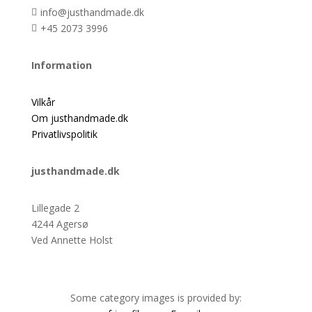
info@justhandmade.dk

+45 2073 3996

Information
Vilkår
Om justhandmade.dk
Privatlivspolitik
justhandmade.dk
Lillegade 2
4244 Agersø
Ved Annette Holst
Some category images is provided by: