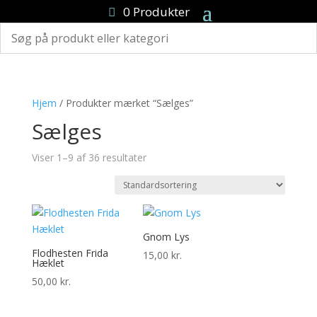
0 Produkter
Hjem
/ Produkter mærket “Sælges”
Sælges
Viser 1–9 af 36 resultater
Gnom Lys
Flodhesten Frida
15,00
kr.
Hæklet
50,00
kr.