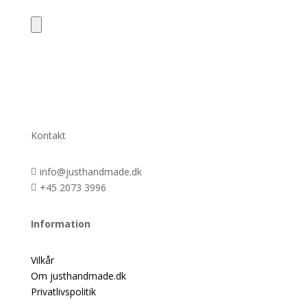
Kontakt
info@justhandmade.dk

+45 2073 3996

Information
Vilkår
Om justhandmade.dk
Privatlivspolitik