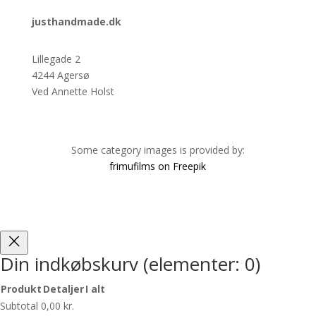
justhandmade.dk
Lillegade 2
4244 Agersø
Ved Annette Holst
Some category images is provided by:
frimufilms on Freepik
Din indkøbskurv
(elementer: 0)
Produkt
Detaljer
I alt
Produkter
Subtotal
0,00 kr.