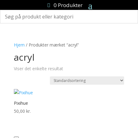
0 Produkter
Hjem
/ Produkter mærket “acryl”
acryl
Viser det enkelte resultat
Pixihue
50,00
kr.